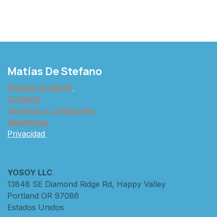
Matías De Stefano
Soporte al cliente
Contacto
Terminos y condiciones
Reembolso
Privacidad
YOSOY LLC
13848 SE Diamond Ridge Rd, Happy Valley
Portland OR 97086
Estados Unidos