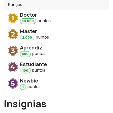
Rangos
Doctor
punto
s
10.000
Master
punto
s
2.000
Aprendiz
punto
s
500
Estudiante
punto
s
100
Newbie
punto
s
1
Insignias